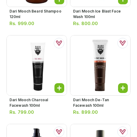
Dari Mooch Beard Shampoo
Dari Mooch Ice Blast Face
120ml
Wash 100ml
Rs.
999.00
Rs.
800.00
Dari Mooch Charcoal
Dari Mooch De-Tan
Facewash 100ml
Facewash 100ml
Rs.
799.00
Rs.
899.00