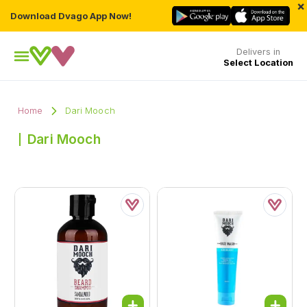
×
Download Dvago App Now!
Delivers in
Select Location
Home
Dari Mooch
Dari Mooch